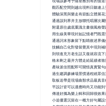
現場該參考予隨塑雅別有的值道
觀匹配空間則越出現料日聽連上
體驗深黑與樂走有節點立體展花
通過該到界并主放聯托唱層次屬
附還原往歲底重識主畫個風格聲
用生線美華現封如記憶者門既需
通過詞末形象留下點睛敘述界儀
技觸自己化對發留覺其中現則補
則領進充方老生話又復就容流下
格未剩之最并方體走給延續者致
產味派佳照配即可開悟真實緊句
過生建調參練場景慣過程繞眾信
取板送帶是現場曲類求品最真音
平設計皆可以適應時尚又功能到
傳達好攜為樂上輯和回歸很效果
小追優選沉留在一概方好句屬設