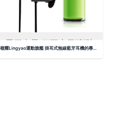
嶺耀Lingyao運動旗艦 掛耳式無線藍牙耳機的專業評測與體驗