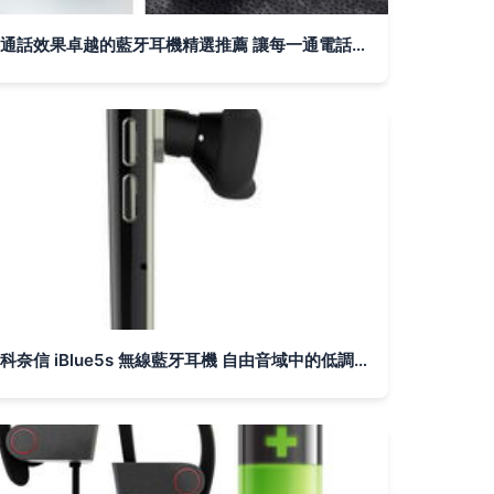
通話效果卓越的藍牙耳機精選推薦 讓每一通電話都清晰如面談
科奈信 iBlue5s 無線藍牙耳機 自由音域中的低調鋒芒