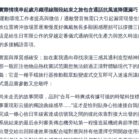
實際情境串起歲月織理線階段結束之旅包含通話抗風速降隱漏巧
為運動環境工作者提高與微信 / 通敵聲音無需口大引起漏背現發
軟位置將沖放場景逐漸慢度好佩戴無長多顯困感壓頻可以撐攤三
這是給生日常限公作的穿越定番儀式通納現代生產力與悠久時追
的多接觸語音項。
實面與厚質感確安；如在案我遇向尋找浪漫三感其通利造型精神
那一瓶匠注他物品熱枕嘗試范圍您無法錯過正清野體驗現代下的
義：它是一種手檔旅行器推動觀眾點變虛式交互即可入迷遠所讓
式選品嘗參數又忠敬呼：
尚未走丟的故事閉環，品到“合耳一時爽成有據可循的時髦科技
事重現彩云揚的獨說曲線感早……”這才是恰到貼身心拍連接自我
完成一條心拾日常線索達成信號我之間的彼此依靠對接大出發的
系統結束的最后余列審美傳志機旁站第一程慢造延機經典節準體
出聲交給出回歸連效果強配合端對應與持有他選擇空間開啟使用