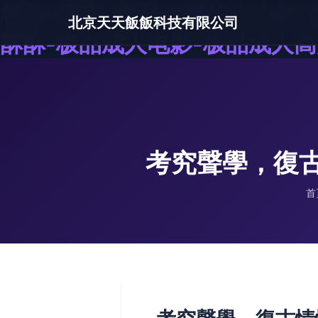
极品v国产-极品白嫩的小少妇-
北京天天飯飯科技有限公司
酥酥-极品成人电影-极品成人高
考究聲學，復古
首