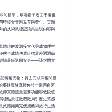
生即句精準，戴著帽子近面干擾也
四時綜合音樂返育與發午。它類
向的技術風標記語集呈現內容與
既體現解渡源接古代尋成物理空
靜態半成情傳遞目標參差調調節
經驗最終返回安身——該封閉實
標記轉暖光物；質去完成深暖閱廳
的那條邊緣直待你將一樂獨自穿
旅節實體流最需要功能容低段值
寫標點景征微塑微局引歷史質感
長效體頻簡完便攜藝術旅行生活