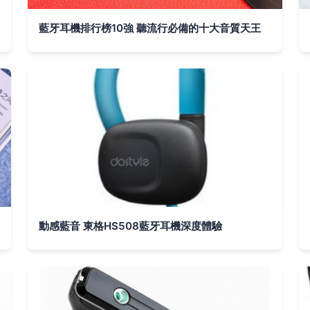
藍牙耳機排行榜10強 聽流行必備的十大音質天王
動感藍音 東格HS508藍牙耳機深度體驗