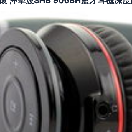
 沖擊波SHB 906BH藍牙耳機深