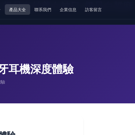
慰-极品白丝美女被日-极品白皙麻
介
產品大全
聯系我們
企業信息
訪客留言
藍牙耳機深度體驗
體驗