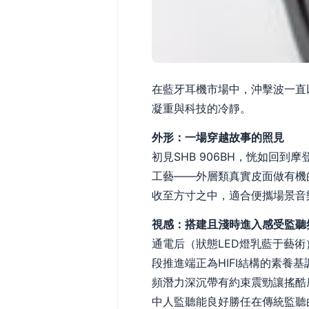
在藍牙耳機市場中，沖擊波一直以
凝重與科技的冷靜。
外形：一場穿越故事的照見
初見SHB 906BH，恍如回
工藝——外層類真實皮面做有機
收至方寸之中，適合便攜場景音
視感：搭建且淺時進入感受監聽
通電后（狀態LED燈乳藍于藝
段推進端正為HIFI結構的素養
頻潛力深沉帶有約束震勁讓搖酷
中人監聽能良好勝任在傳統監聽