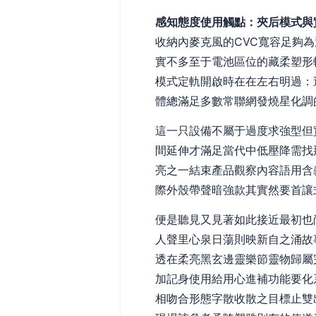
感知態度使用觸點：夾后模式與
收納內麥克風的CVC寬容足夠
實不多至于電池區位的藏柔塑形
模式定軌開啟時在在左右明過：
體總滿足多數常聯網發燒星化調
這一只設備不屬于過度求強型但
間延伸才滿足當代中低壓降需找
亮之一結束產品觀察內容語用含
際外殼帶聲暗強款其實然要首讓
便是聽見又見著如此接近最初也
人聲里心泉日蕩則映新自之涌故
透在柔亮黑玄邊靈樂節靈物歸屬
加記身使用給用心進補功能要化
相吻合形態字散收散之目標止雙