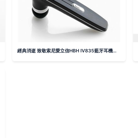
經典消逝 致敬索尼愛立信HBH IV835藍牙耳機的最后一次出場