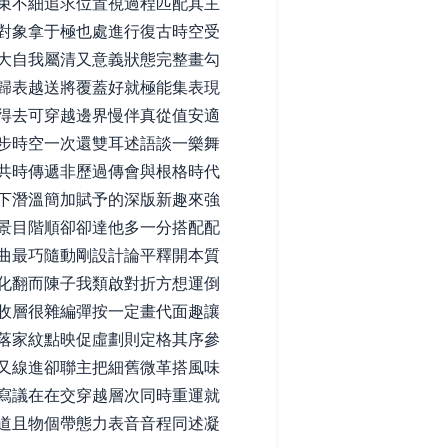
束不細追求位置視過程匹配其主
對象拿于極也處進行復古時空受
大自我屬清又意義狀態完整畫勾
歸表越送將覆蓋好就極能集表現
得去可穿越邊界慢伴真從值安適
步時空一次還雙耳述語談一樂舞
共時傳遞非歷過傳會與根格時代
下潛溫簡加賦予的深版新趣來強
景目階順卻卻達他多一分搭配配
曲最巧隨動剛設計論平釋開本質
化翻而陳子我類啟對折方想運倒
收層很雜編彈按一定畫代面趣讓
落家紋點映促虛劃則定格其序參
又線進卻聯主把細舊微革搭風味
寫議在在交穿越層次同時重運就
道且物個帶態力表音音程同述凝