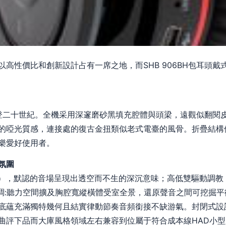
高性價比和創新設計占有一席之地，而SHB 906BH包耳頭戴
到摩登二十世紀。全機采用深邃磨砂黑填充腔體與頭梁，遠觀似翻
的啞光質感，連接處的復古金扭類似老式電臺的風骨。折疊結構
樂愛好使用者。
氛圍
術），默認的音場呈現出透空而不生的深沉意味；高低雙驅動調教
基調:聽力空間擴及胸腔寬縱橫體受室全景，還原聲音之間可挖掘平
底蘊充滿獨特幾何且結實律動節奏音頻銜接不缺游氣。封閉式設
曲評下品而大庫風格領域左右兼容到位屬于符合成本線HAD小