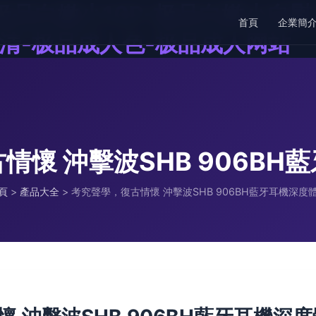
极品白嫩小10P-极品白嫩小自
首頁
企業簡
清-极品成人色-极品成人网站
情懷 沖擊波SHB 906BH
頁
>
產品大全
>
考究聲學，復古情懷 沖擊波SHB 906BH藍牙耳機深度